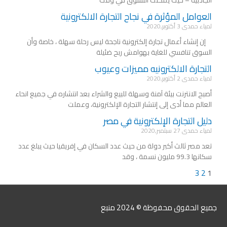
الجاذبية – حيث يمكنك التسوق في وقت
العوامل المؤثرة في نجاح التجارة الالكترونية
لمياء حمدى
3 أكتوبر,2020
إن إنشاء أعمال تجارة إلكترونية ناجحة ليس رحلة سهلة ، خاصة وأن
السوق تنافسي للغاية بهوامش ربح ضئيلة
التجارة الالكترونيه مميزات وعيوب
لمياء حمدى
2 أكتوبر,2020
أصبح الانترنت بيئة آمنة وسهلة للبيع والشراء بعد انتشاره في جميع انحاء
العالم مما أدى إلى إنتشار التجارة الإلكترونية، وعملت
دليل التجارة الإلكترونية في مصر
لمياء حمدى
27 سبتمبر,2020
تعد مصر ثالث أكبر دولة من حيث عدد السكان في إفريقيا حيث يبلغ عدد
سكانها 99.3 مليون نسمة ، وقد
3
2
1
جميع الحقوق محفوظة © 2024
منبع