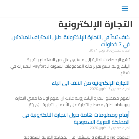
خطي
القائمة
لى
لمحتوى
الرئيسية
التجارة الإلكترونية
كيف تبدأ في التجارة الإلكترونية: دليل الاحتراف للمبتدئين
Page
Page
Page
في 7 خطوات
لمياء حمدى
26 يوليو,2021
تشير الإحصاءات الحالية إلى مستوى عالٍ من الاهتمام بالتجارة
الإلكترونية. يتتبع تقرير حالة المدفوعات السنوية لـ Payfort التغييرات في
قطاع
التجارة الإلكترونية من الالف الى الياء
لمياء حمدى
3 أكتوبر,2020
لفهم مصطلح التجارة الإلكترونية عليك ان تفهم اولا ما معني التجارة
وببساطه اطلق مصطلح التجارة على الأعمال التجارية التي يتمّ
أرقام ومعلومات هامة حول التجارة الالكترونية فى
المملكة العربية السعودية
لمياء حمدى
3 أكتوبر,2020
اعتمدت وزارة التجارة والاستثمار في المملكة العربية السعودية